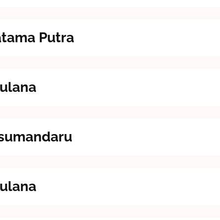
atama Putra
aulana
Kusumandaru
aulana