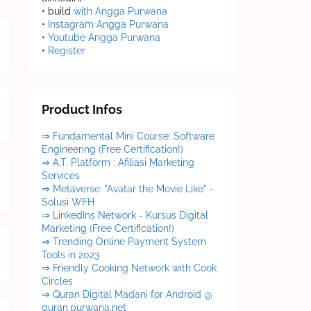
• build
with Angga Purwana
•
Instagram Angga Purwana
•
Youtube Angga Purwana
•
Register
Product Infos
⇒ Fundamental Mini Course: Software
Engineering (Free Certification!)
⇒ A.T. Platform : Afiliasi Marketing
Services
⇒ Metaverse: "Avatar the Movie Like" -
Solusi WFH
⇒ LinkedIns Network - Kursus Digital
Marketing (Free Certification!)
⇒ Trending Online Payment System
Tools in 2023
⇒ Friendly Cooking Network with Cook
Circles
⇒ Quran Digital Madani for Android @
quran.purwana.net