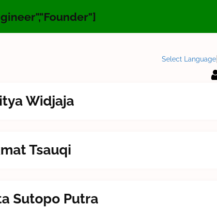
ineer","Founder"]
Select Language
itya Widjaja
ikmat Tsauqi
eta Sutopo Putra