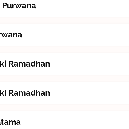
i Purwana
urwana
izki Ramadhan
izki Ramadhan
ratama