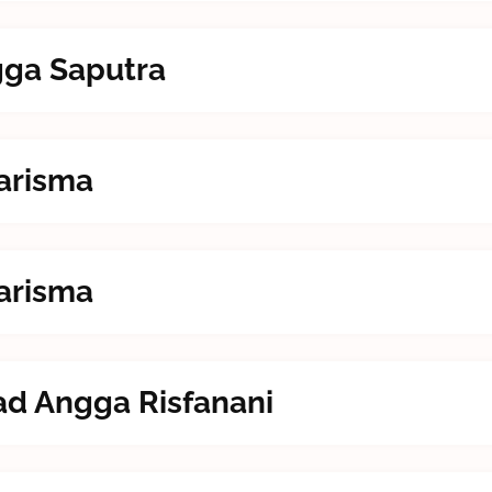
ngga Saputra
harisma
harisma
ad Angga Risfanani