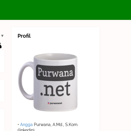
Profil
▼
•
Angga
Purwana, A.Md., S.Kom.
(linkedin)